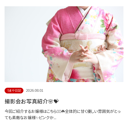
2026.08.01
うまや日記
撮影会お写真紹介🌸💝
今回ご紹介するお嬢様はこちら💁‍♀️☘️全体的に甘く優しい雰囲気がとっ
ても素敵なお嬢様✨ピンクか...