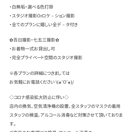
・白無垢・選べる色打掛
・スタジオ撮影Orロケ－ション撮影
・全てのプランに嬉しい全デ－タ付き
✿百日撮影・七五三撮影✿
・お着物一式お貸出し可
・完全プライベート空間のスタジオ撮影
※各プランの詳細につきましては
お気軽にお電話ください \(๑ˆOˆ๑)/
◇コロナ感染拡大防止に伴い◇
店内の換気、空気清浄機の設置、全スタッフのマスクの着用
スタッフの検温、アルコール消毒など対策させて頂いておりま
す。