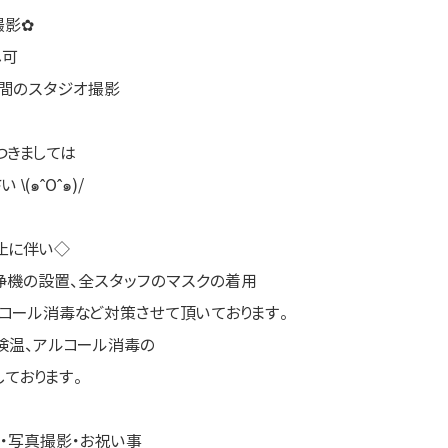
撮影✿
し可
空間のスタジオ撮影
つきましては
(๑ˆOˆ๑)/
止に伴い◇
浄機の設置、全スタッフのマスクの着用
コール消毒など対策させて頂いております。
検温、アルコール消毒の
ております。
・写真撮影・お祝い事