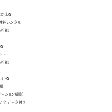
はかま✿
性袴レンタル
も可能
✿
で…
も可能
ォト✿
掛
ケ－ション撮影
しい全デ－タ付き