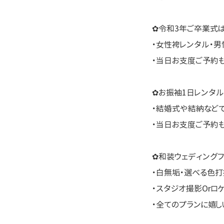
✿令和3年ご卒業式
・女性袴レンタル・男
・当日お支度ご予約
✿お振袖1日レンタル
・結婚式や結納など
・当日お支度ご予約
✿和装ウェディングフ
・白無垢・選べる色打
・スタジオ撮影Orロ
・全てのプランに嬉