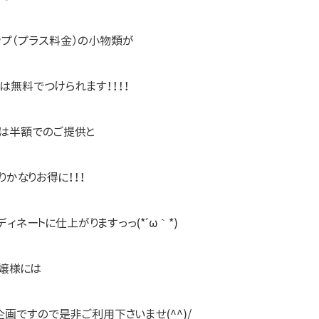
ップ（プラス料金）の小物類が
は無料でつけられます！！！！
方は半額でのご提供と
りかなりお得に！！！
ィネートに仕上がりますっっ(*´ω｀*)
お嬢様には
企画ですので是非ご利用下さいませ(^^)/