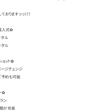
ておりますっっ！！！
成人式✿
ンタル
ンタル
ョット✿
メージチェンジ
ご予約も可能
ト✿
ラン
物類が充実