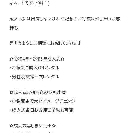
ィネートです( *´艸｀)
成人式には出席しないけれど記念のお写真は残したいお客
様も
是非うまやにご相談にお越しください♪
✿令和4年・令和5年成人式✿
・お振袖ご購入Orレンタル
・男性羽織袴一式レンタル
✿成人式お持ち込みショット✿
・小物変更で大胆イメージチェンジ
・成人式当日お支度ご予約も可能
✿成人式写しまショット✿