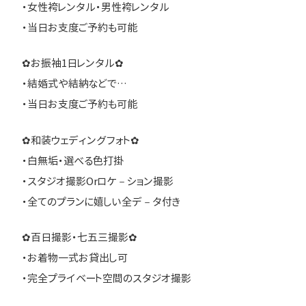
・女性袴レンタル・男性袴レンタル
・当日お支度ご予約も可能
✿お振袖1日レンタル✿
・結婚式や結納などで…
・当日お支度ご予約も可能
✿和装ウェディングフォト✿
・白無垢・選べる色打掛
・スタジオ撮影Orロケ－ション撮影
・全てのプランに嬉しい全デ－タ付き
✿百日撮影・七五三撮影✿
・お着物一式お貸出し可
・完全プライベート空間のスタジオ撮影