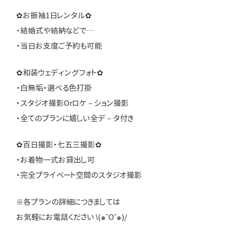
✿お振袖1日レンタル✿
・結婚式や結納などで…
・当日お支度ご予約も可能
✿和装ウェディングフォト✿
・白無垢・選べる色打掛
・スタジオ撮影Orロケ－ション撮影
・全てのプランに嬉しい全デ－タ付き
✿百日撮影・七五三撮影✿
・お着物一式お貸出し可
・完全プライベート空間のスタジオ撮影
※各プランの詳細につきましては
お気軽にお電話ください \(๑ˆOˆ๑)/