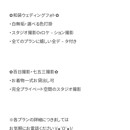
✿和装ウェディングフォト✿
・白無垢・選べる色打掛
・スタジオ撮影Orロケ－ション撮影
・全てのプランに嬉しい全デ－タ付き
✿百日撮影・七五三撮影✿
・お着物一式お貸出し可
・完全プライベート空間のスタジオ撮影
※各プランの詳細につきましては
お気軽にお電話ください \(๑ˆOˆ๑)/