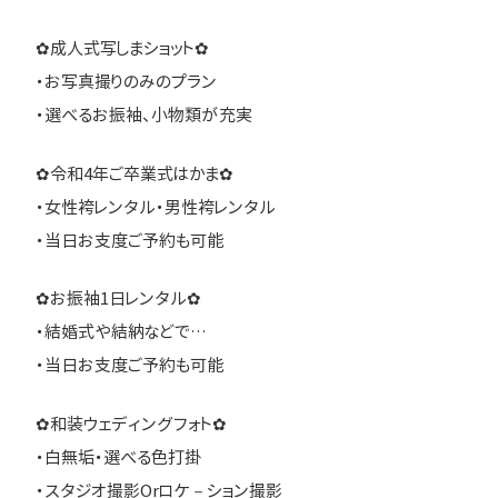
✿成人式写しまショット✿
・お写真撮りのみのプラン
・選べるお振袖、小物類が充実
✿令和4年ご卒業式はかま✿
・女性袴レンタル・男性袴レンタル
・当日お支度ご予約も可能
✿お振袖1日レンタル✿
・結婚式や結納などで…
・当日お支度ご予約も可能
✿和装ウェディングフォト✿
・白無垢・選べる色打掛
・スタジオ撮影Orロケ－ション撮影