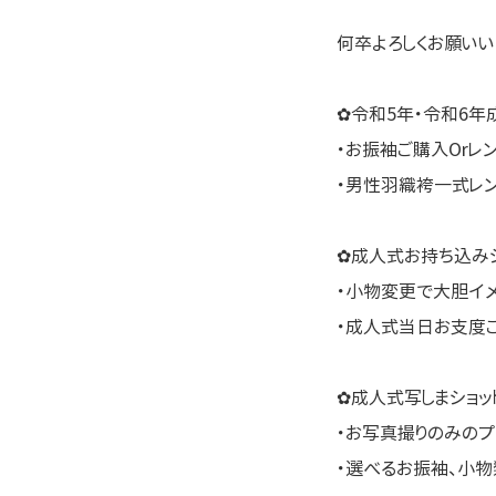
何卒よろしくお願いい
✿令和5年・令和6年
・お振袖ご購入Orレ
・男性羽織袴一式レ
✿成人式お持ち込みシ
・小物変更で大胆イ
・成人式当日お支度
✿成人式写しまショッ
・お写真撮りのみのプ
・選べるお振袖、小