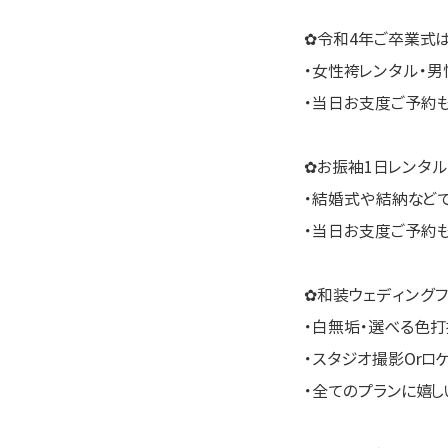
✿令和4年ご卒業式
・女性袴レンタル・男
・当日お支度ご予約
✿お振袖1日レンタル
・結婚式や結納など
・当日お支度ご予約
✿和装ウェディングフ
・白無垢・選べる色打
・スタジオ撮影Orロ
・全てのプランに嬉