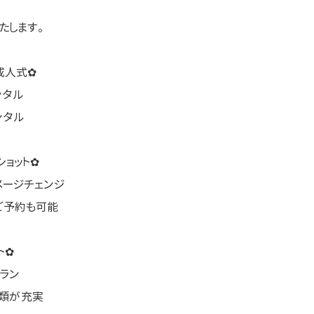
たします。
成人式✿
ンタル
ンタル
ョット✿
メージチェンジ
ご予約も可能
ト✿
ラン
物類が充実