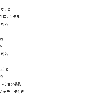
はかま✿
性袴レンタル
も可能
✿
で…
も可能
ォト✿
掛
ケ－ション撮影
しい全デ－タ付き