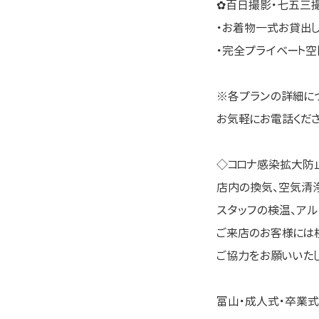
✿百日撮影・七五三
・お着物一式お貸出
・完全プライベート
※各プランの詳細に
お気軽にお電話ください \
◇コロナ感染拡大防
店内の換気、空気清
スタッフの検温、アル
ご来店のお客様には
ご協力をお願いいたし
富山・成人式・卒業式