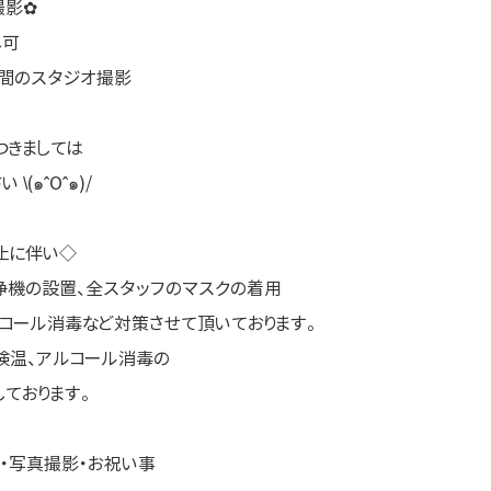
撮影✿
し可
空間のスタジオ撮影
つきましては
(๑ˆOˆ๑)/
止に伴い◇
浄機の設置、全スタッフのマスクの着用
コール消毒など対策させて頂いております。
検温、アルコール消毒の
ております。
・写真撮影・お祝い事