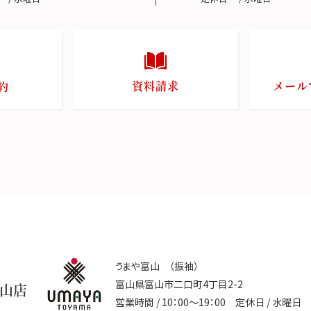
資料請求
メール
約
うまや富山 （振袖）
富山県富山市二口町4丁目2-2
山店
営業時間 / 10：00～19：00 定休日 / 水曜日