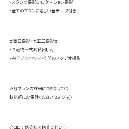
・スタジオ撮影Orロケ－ション撮影
・全てのプランに嬉しい全デ－タ付き
✿百日撮影・七五三撮影✿
・お着物一式お貸出し可
・完全プライベート空間のスタジオ撮影
※各プランの詳細につきましては
お気軽にお電話ください \(๑ˆOˆ๑)/
◇コロナ感染拡大防止に伴い◇