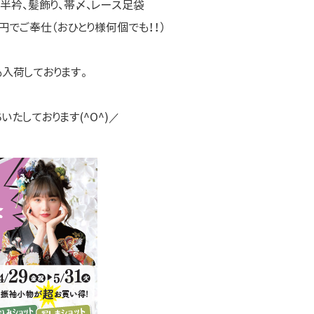
半衿、髪飾り、帯〆、レース足袋
０円でご奉仕（おひとり様何個でも！！）
入荷しております。
いたしております(^O^)／