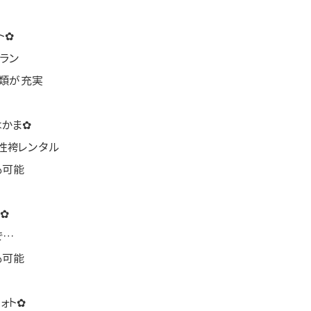
ト✿
ラン
物類が充実
はかま✿
性袴レンタル
も可能
✿
で…
も可能
ォト✿