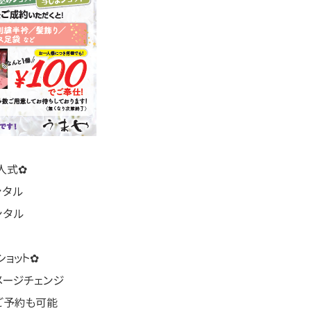
人式✿
ンタル
ンタル
ョット✿
メージチェンジ
ご予約も可能