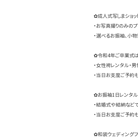
✿成人式写しまショッ
・お写真撮りのみのプ
・選べるお振袖、小
✿令和4年ご卒業式
・女性袴レンタル・男
・当日お支度ご予約
✿お振袖1日レンタル
・結婚式や結納など
・当日お支度ご予約
✿和装ウェディングフ