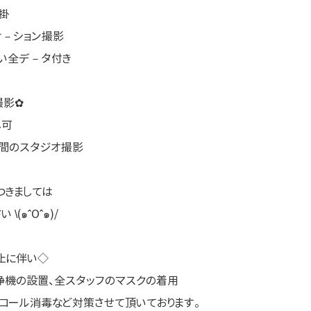
掛
ケ－ション撮影
しい全デ－タ付き
撮影✿
し可
空間のスタジオ撮影
つきましては
(๑ˆOˆ๑)/
止に伴い◇
浄機の設置、全スタッフのマスクの着用
コール消毒など対策させて頂いております。