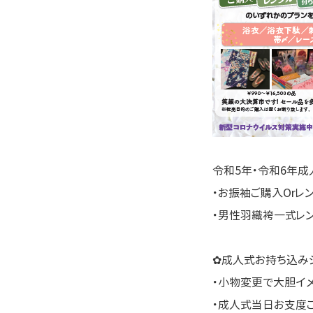
令和5年・令和6年成
・お振袖ご購入Orレ
・男性羽織袴一式レ
✿成人式お持ち込みシ
・小物変更で大胆イ
・成人式当日お支度