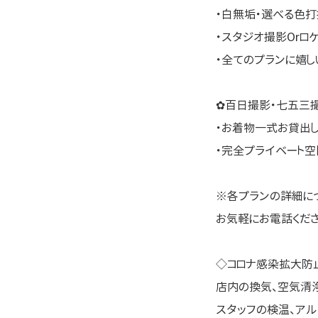
・白無垢・選べる色打
・スタジオ撮影Orロ
・全てのプランに嬉
✿百日撮影・七五三
・お着物一式お貸出
・完全プライベート
※各プランの詳細に
お気軽にお電話ください \
◇コロナ感染拡大防
店内の換気、空気清
スタッフの検温、アル