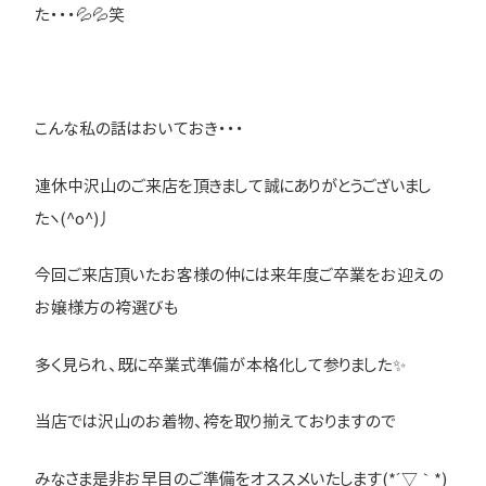
た・・・💦💦笑
こんな私の話はおいておき・・・
連休中沢山のご来店を頂きまして誠にありがとうございまし
たヽ(^o^)丿
今回ご来店頂いたお客様の仲には来年度ご卒業をお迎えの
お嬢様方の袴選びも
多く見られ、既に卒業式準備が本格化して参りました✨
当店では沢山のお着物、袴を取り揃えておりますので
みなさま是非お早目のご準備をオススメいたします(*´▽｀*)