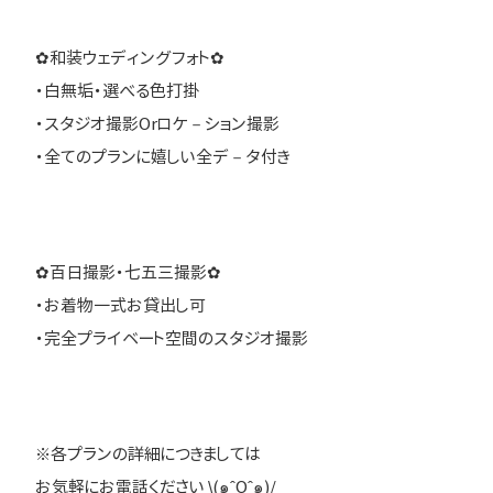
✿和装ウェディングフォト✿
・白無垢・選べる色打掛
・スタジオ撮影Orロケ－ション撮影
・全てのプランに嬉しい全デ－タ付き
✿百日撮影・七五三撮影✿
・お着物一式お貸出し可
・完全プライベート空間のスタジオ撮影
※各プランの詳細につきましては
お気軽にお電話ください \(๑ˆOˆ๑)/