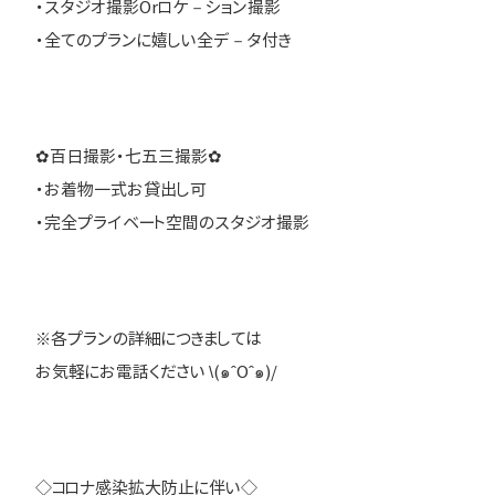
・スタジオ撮影Orロケ－ション撮影
・全てのプランに嬉しい全デ－タ付き
✿百日撮影・七五三撮影✿
・お着物一式お貸出し可
・完全プライベート空間のスタジオ撮影
※各プランの詳細につきましては
お気軽にお電話ください \(๑ˆOˆ๑)/
◇コロナ感染拡大防止に伴い◇