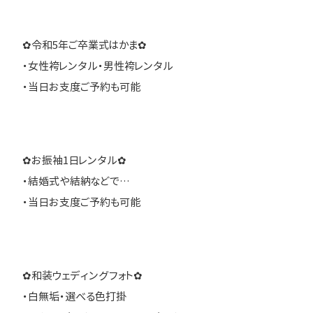
✿令和5年ご卒業式はかま✿
・女性袴レンタル・男性袴レンタル
・当日お支度ご予約も可能
✿お振袖1日レンタル✿
・結婚式や結納などで…
・当日お支度ご予約も可能
✿和装ウェディングフォト✿
・白無垢・選べる色打掛