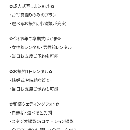
✿成人式写しまショット✿
・お写真撮りのみのプラン
・選べるお振袖、小物類が充実
✿令和5年ご卒業式はかま✿
・女性袴レンタル・男性袴レンタル
・当日お支度ご予約も可能
✿お振袖1日レンタル✿
・結婚式や結納などで…
・当日お支度ご予約も可能
✿和装ウェディングフォト✿
・白無垢・選べる色打掛
・スタジオ撮影Orロケ－ション撮影