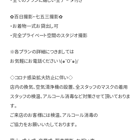
・全てのプランに嬉しい全デ－タ付き
✿百日撮影・七五三撮影✿
・お着物一式お貸出し可
・完全プライベート空間のスタジオ撮影
※各プランの詳細につきましては
お気軽にお電話ください \(๑ˆOˆ๑)/
◇コロナ感染拡大防止に伴い◇
店内の換気、空気清浄機の設置、全スタッフのマスクの着用
スタッフの検温、アルコール消毒など対策させて頂いておりま
す。
ご来店のお客様には検温、アルコール消毒の
ご協力をお願いいたしております。