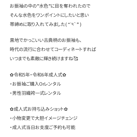
お振袖の中の”水色”に目を奪われたので
そんな水色をワンポイントにしたいと思い
帯締めに取り入れてみました( “´༥`” )
黒地でかっこいい古典柄のお振袖も、
時代の流行に合わせてコーディネートすれば
いつまでも素敵に輝き続けますね🥰
✿令和5年・令和6年成人式✿
・お振袖ご購入Orレンタル
・男性羽織袴一式レンタル
✿成人式お持ち込みショット✿
・小物変更で大胆イメージチェンジ
・成人式当日お支度ご予約も可能