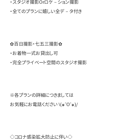
・スタジオ撮影Orロケ－ション撮影
・全てのプランに嬉しい全デ－タ付き
✿百日撮影・七五三撮影✿
・お着物一式お貸出し可
・完全プライベート空間のスタジオ撮影
※各プランの詳細につきましては
お気軽にお電話ください \(๑ˆOˆ๑)/
◇コロナ感染拡大防止に伴い◇