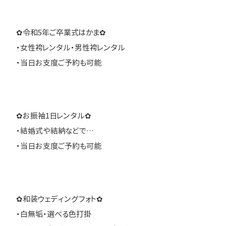
✿令和5年ご卒業式はかま✿
・女性袴レンタル・男性袴レンタル
・当日お支度ご予約も可能
✿お振袖1日レンタル✿
・結婚式や結納などで…
・当日お支度ご予約も可能
✿和装ウェディングフォト✿
・白無垢・選べる色打掛