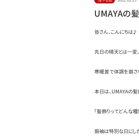
2021.02.15
うまや日記
UMAYAの
皆さん、こんにちは♪
先日の晴天とは一変、ま
寒暖差で体調を崩さな
本日は、UMAYAの
「髪飾りってどんな種
振袖は特別な日にし