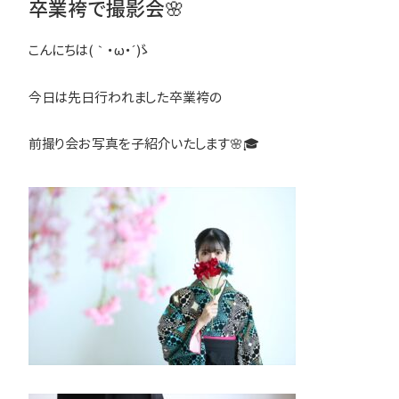
卒業袴で撮影会🌸
こんにちは(｀・ω・´)ゞ
今日は先日行われました卒業袴の
前撮り会お写真を子紹介いたします🌸🎓