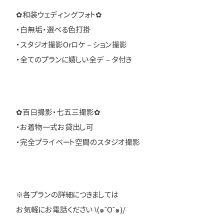
✿和装ウェディングフォト✿
・白無垢・選べる色打掛
・スタジオ撮影Orロケ－ション撮影
・全てのプランに嬉しい全デ－タ付き
✿百日撮影・七五三撮影✿
・お着物一式お貸出し可
・完全プライベート空間のスタジオ撮影
※各プランの詳細につきましては
お気軽にお電話ください \(๑ˆOˆ๑)/