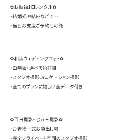
✿お振袖1日レンタル✿
・結婚式や結納などで…
・当日お支度ご予約も可能
✿和装ウェディングフォト✿
・白無垢・選べる色打掛
・スタジオ撮影Orロケ－ション撮影
・全てのプランに嬉しい全デ－タ付き
✿百日撮影・七五三撮影✿
・お着物一式お貸出し可
・完全プライベート空間のスタジオ撮影