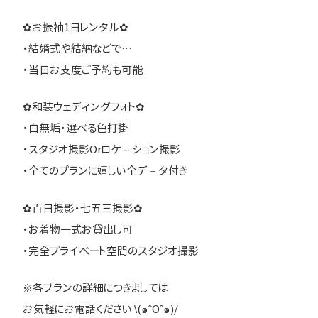
✿お振袖1日レンタル✿
・結婚式や結納などで…
・当日お支度ご予約も可能
✿和装ウェディングフォト✿
・白無垢・選べる色打掛
・スタジオ撮影Orロケ－ション撮影
・全てのプランに嬉しい全デ－タ付き
✿百日撮影・七五三撮影✿
・お着物一式お貸出し可
・完全プライベート空間のスタジオ撮影
※各プランの詳細につきましては
お気軽にお電話ください \(๑ˆOˆ๑)/