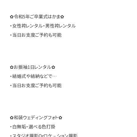
✿令和5年ご卒業式はかま✿
・女性袴レンタル・男性袴レンタル
・当日お支度ご予約も可能
✿お振袖1日レンタル✿
・結婚式や結納などで…
・当日お支度ご予約も可能
✿和装ウェディングフォト✿
・白無垢・選べる色打掛
・スタジオ撮影Orロケ－ション撮影