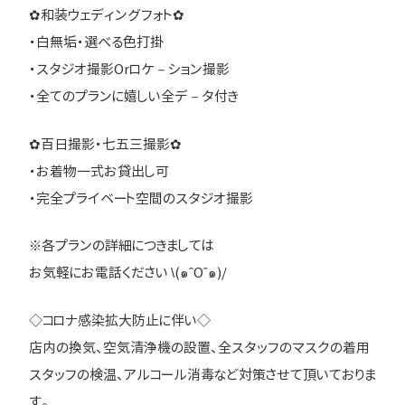
✿和装ウェディングフォト✿
・白無垢・選べる色打掛
・スタジオ撮影Orロケ－ション撮影
・全てのプランに嬉しい全デ－タ付き
✿百日撮影・七五三撮影✿
・お着物一式お貸出し可
・完全プライベート空間のスタジオ撮影
※各プランの詳細につきましては
お気軽にお電話ください \(๑ˆOˆ๑)/
◇コロナ感染拡大防止に伴い◇
店内の換気、空気清浄機の設置、全スタッフのマスクの着用
スタッフの検温、アルコール消毒など対策させて頂いておりま
す。