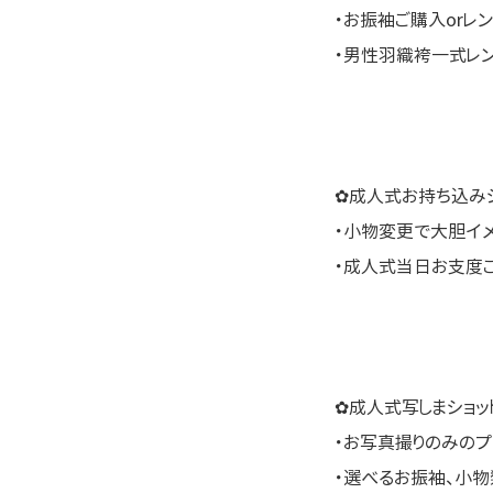
・お振袖ご購入orレ
・男性羽織袴一式レ
✿成人式お持ち込みシ
・小物変更で大胆イ
・成人式当日お支度
✿成人式写しまショッ
・お写真撮りのみのプ
・選べるお振袖、小