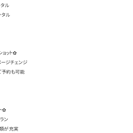
ンタル
ンタル
ョット✿
メージチェンジ
ご予約も可能
ト✿
ラン
物類が充実