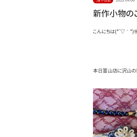
2023.04.06
うまや日記
新作小物の
こんにちは(*´▽｀*)
本日富山店に沢山の