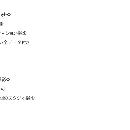
ォト✿
掛
ケ－ション撮影
しい全デ－タ付き
撮影✿
し可
空間のスタジオ撮影