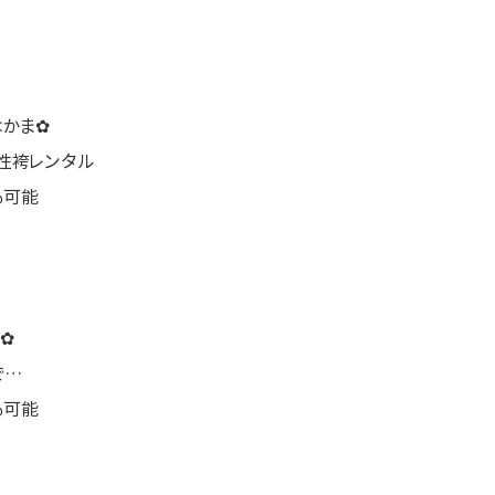
はかま✿
性袴レンタル
も可能
✿
で…
も可能