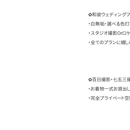
✿和装ウェディングフ
・白無垢・選べる色打
・スタジオ撮影Orロ
・全てのプランに嬉
✿百日撮影・七五三
・お着物一式お貸出
・完全プライベート