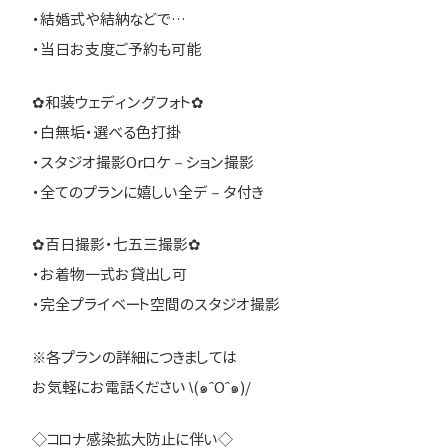
・結婚式や結納などで…
・当日お支度ご予約も可能
✿和装ウェディングフォト✿
・白無垢・選べる色打掛
・スタジオ撮影Orロケ－ション撮影
・全てのプランに嬉しい全デ－タ付き
✿百日撮影・七五三撮影✿
・お着物一式お貸出し可
・完全プライベート空間のスタジオ撮影
※各プランの詳細につきましては
お気軽にお電話ください \(๑ˆOˆ๑)/
◇コロナ感染拡大防止に伴い◇