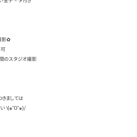
しい全デ－タ付き
撮影✿
し可
空間のスタジオ撮影
つきましては
(๑ˆOˆ๑)/