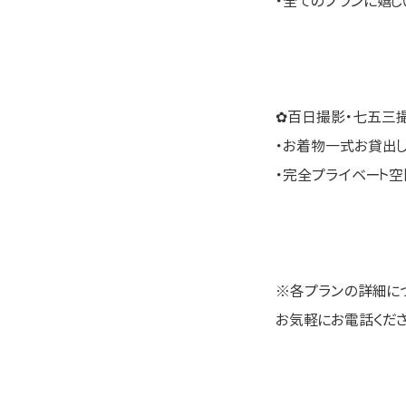
・全てのプランに嬉
✿百日撮影・七五三
・お着物一式お貸出
・完全プライベート
※各プランの詳細に
お気軽にお電話ください \