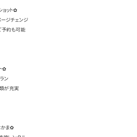
ョット✿
メージチェンジ
ご予約も可能
ト✿
ラン
物類が充実
はかま✿