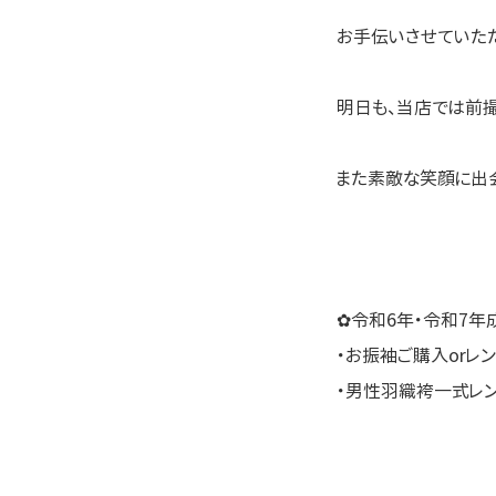
お手伝いさせていただ
明日も、当店では前撮
また素敵な笑顔に出会
✿令和6年・令和7年
・お振袖ご購入orレ
・男性羽織袴一式レ