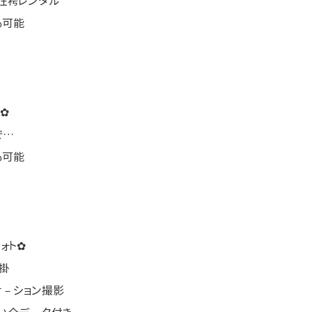
性袴レンタル
も可能
✿
で…
も可能
ォト✿
掛
ケ－ション撮影