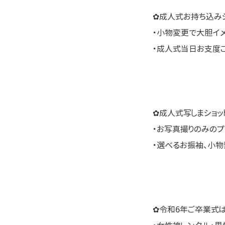
✿成人式お持ち込みシ
・小物変更で大胆イ
・成人式当日お支度
✿成人式写しまショッ
・お写真撮りのみのプ
・選べるお振袖、小
✿令和6年ご卒業式