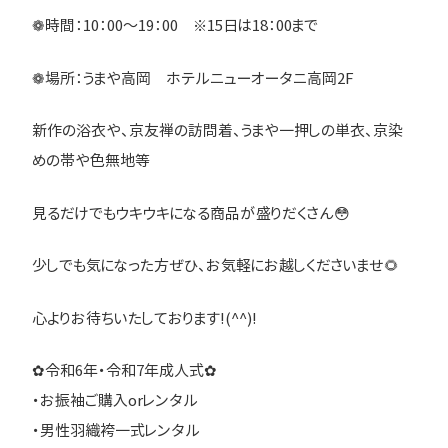
❁時間：10：00～19：00 ※15日は18：00まで
❁場所：うまや高岡 ホテルニューオータニ高岡2F
新作の浴衣や、京友禅の訪問着、うまや一押しの単衣、京染
めの帯や色無地等
見るだけでもウキウキになる商品が盛りだくさん😳
少しでも気になった方ぜひ、お気軽にお越しくださいませ🌻
心よりお待ちいたしております!(^^)!
✿令和6年・令和7年成人式✿
・お振袖ご購入orレンタル
・男性羽織袴一式レンタル