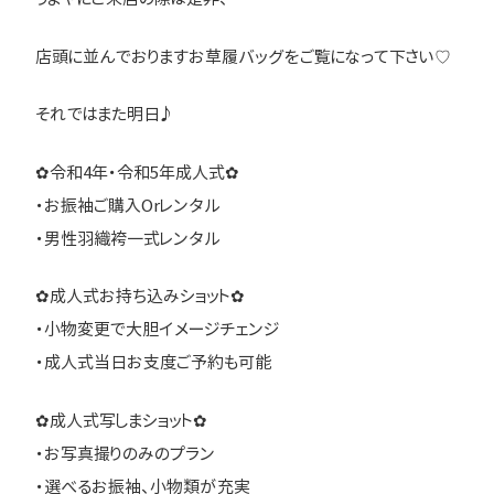
店頭に並んでおりますお草履バッグをご覧になって下さい♡
それではまた明日♪
✿令和4年・令和5年成人式✿
・お振袖ご購入Orレンタル
・男性羽織袴一式レンタル
✿成人式お持ち込みショット✿
・小物変更で大胆イメージチェンジ
・成人式当日お支度ご予約も可能
✿成人式写しまショット✿
・お写真撮りのみのプラン
・選べるお振袖、小物類が充実