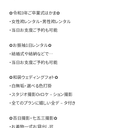
✿令和3年ご卒業式はかま✿
・女性袴レンタル・男性袴レンタル
・当日お支度ご予約も可能
✿お振袖1日レンタル✿
・結婚式や結納などで…
・当日お支度ご予約も可能
✿和装ウェディングフォト✿
・白無垢・選べる色打掛
・スタジオ撮影Orロケ－ション撮影
・全てのプランに嬉しい全デ－タ付き
✿百日撮影・七五三撮影✿
・お着物一式お貸出し可