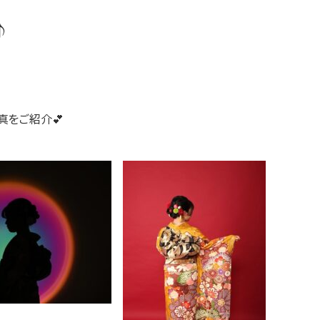
♪
真をご紹介💕