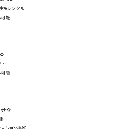
性袴レンタル
も可能
✿
で…
も可能
ォト✿
掛
ケ－ション撮影