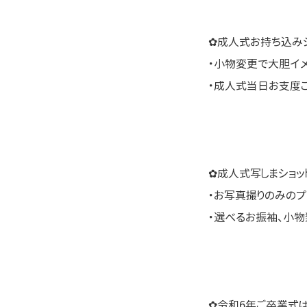
✿成人式お持ち込みシ
・小物変更で大胆イ
・成人式当日お支度
✿成人式写しまショッ
・お写真撮りのみのプ
・選べるお振袖、小
✿令和6年ご卒業式