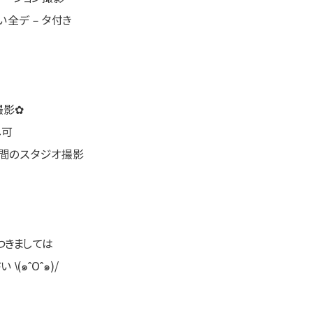
しい全デ－タ付き
撮影✿
し可
空間のスタジオ撮影
つきましては
(๑ˆOˆ๑)/