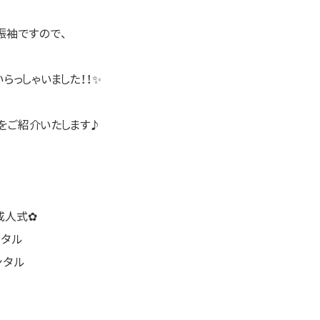
振袖ですので、
らっしゃいました！！✨
をご紹介いたします♪
成人式✿
ンタル
ンタル