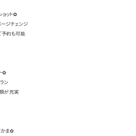
ョット✿
メージチェンジ
ご予約も可能
ト✿
ラン
物類が充実
はかま✿