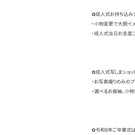
✿成人式お持ち込みシ
・小物変更で大胆イ
・成人式当日お支度
✿成人式写しまショッ
・お写真撮りのみのプ
・選べるお振袖、小
✿令和6年ご卒業式