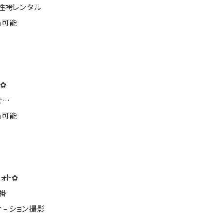
性袴レンタル
も可能
✿
で…
も可能
ォト✿
掛
ケ－ション撮影