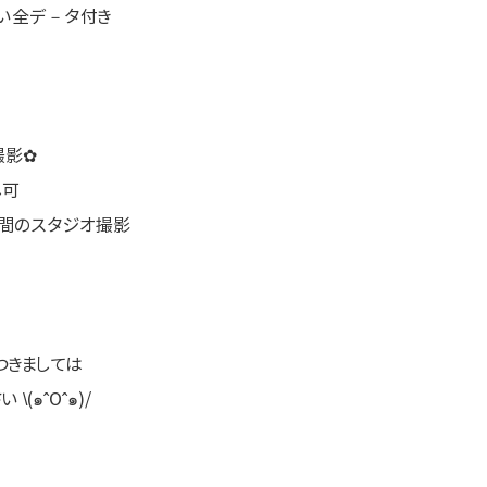
しい全デ－タ付き
撮影✿
し可
空間のスタジオ撮影
つきましては
(๑ˆOˆ๑)/