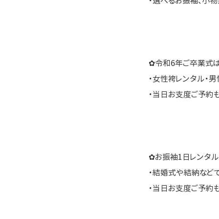
・選べるお振袖、小
✿令和6年ご卒業式
・女性袴レンタル・男
・当日お支度ご予約
✿お振袖1日レンタル
・結婚式や結納など
・当日お支度ご予約