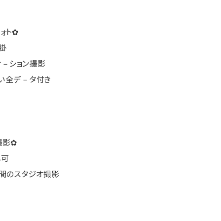
ォト✿
掛
ケ－ション撮影
しい全デ－タ付き
撮影✿
し可
空間のスタジオ撮影