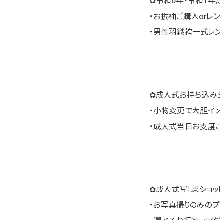
✿令和6年・令和7年
・お振袖ご購入orレ
・男性羽織袴一式レ
✿成人式お持ち込みシ
・小物変更で大胆イ
・成人式当日お支度
✿成人式写しまショッ
・お写真撮りのみのプ