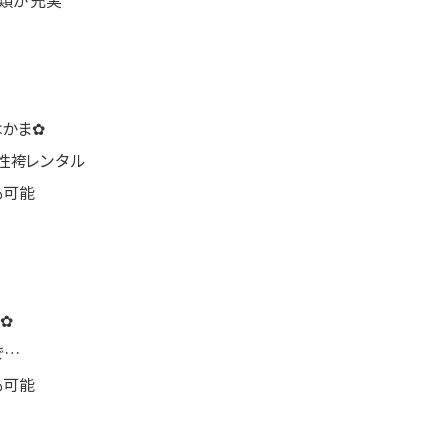
物類が充実
はかま✿
性袴レンタル
も可能
✿
で…
も可能