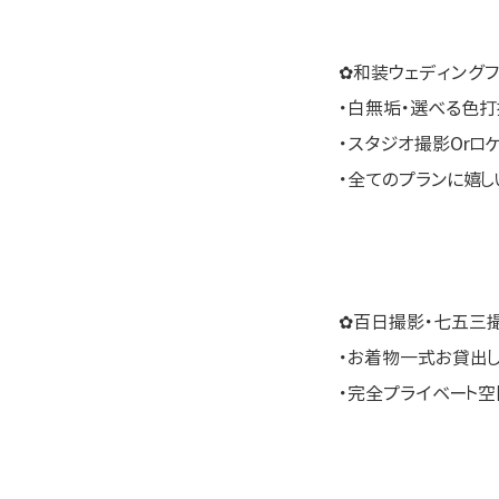
✿和装ウェディングフ
・白無垢・選べる色打
・スタジオ撮影Orロ
・全てのプランに嬉
✿百日撮影・七五三
・お着物一式お貸出
・完全プライベート