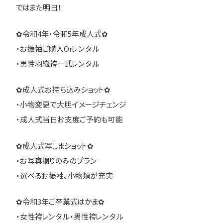
ではまた明日！
✿令和4年・令和5年成人式✿
・お振袖ご購入Orレンタル
・男性羽織袴一式レンタル
✿成人式お持ち込みショット✿
・小物変更で大胆イメージチェンジ
・成人式当日お支度ご予約も可能
✿成人式写しまショット✿
・お写真撮りのみのプラン
・選べるお振袖、小物類が充実
✿令和3年ご卒業式はかま✿
・女性袴レンタル・男性袴レンタル