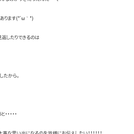
ります(*´ω｀*)
見返したりできるのは
したから。
・・・・・
事な思い出になるのを皆様にお伝えしたい！！！！！！