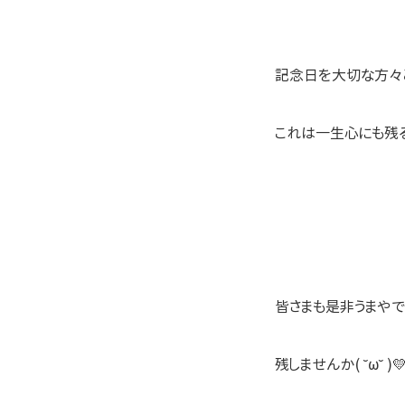
記念日を大切な方々
これは一生心にも残る
皆さまも是非うまや
残しませんか( ˘ω˘ )💛