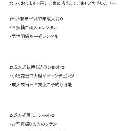
なっております✨是非ご家族皆さまでご来店くださいませ👀
✿令和6年・令和7年成人式✿
・お振袖ご購入orレンタル
・男性羽織袴一式レンタル
✿成人式お持ち込みショット✿
・小物変更で大胆イメージチェンジ
・成人式当日お支度ご予約も可能
✿成人式写しまショット✿
・お写真撮りのみのプラン