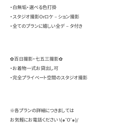
・白無垢・選べる色打掛
・スタジオ撮影Orロケ－ション撮影
・全てのプランに嬉しい全デ－タ付き
✿百日撮影・七五三撮影✿
・お着物一式お貸出し可
・完全プライベート空間のスタジオ撮影
※各プランの詳細につきましては
お気軽にお電話ください \(๑ˆOˆ๑)/