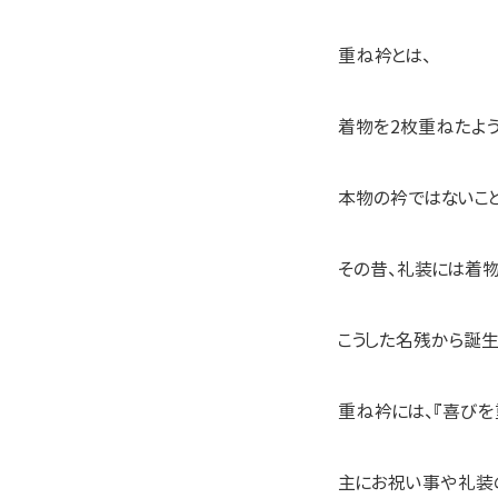
重ね衿とは、
着物を2枚重ねたよう
本物の衿ではないこと
その昔、礼装には着
こうした名残から誕生
重ね衿には、『喜びを
主にお祝い事や礼装