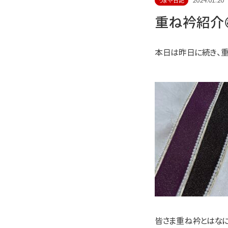
2024.01.20
うまや日記
重ね衿紹介
本日は昨日に続き、重
皆さま重ね衿とはなに