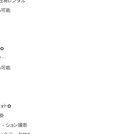
性袴レンタル
も可能
✿
で…
も可能
ォト✿
掛
ケ－ション撮影