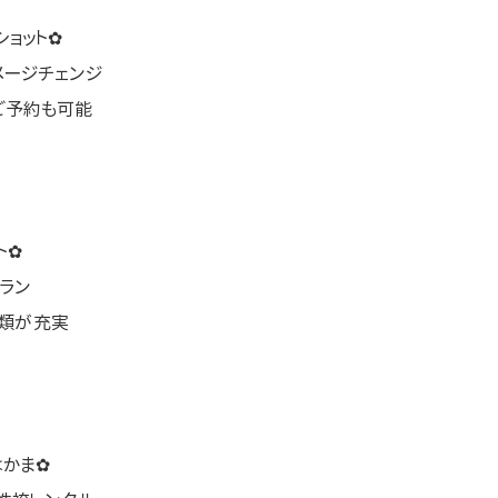
ョット✿
メージチェンジ
ご予約も可能
ト✿
ラン
物類が充実
はかま✿