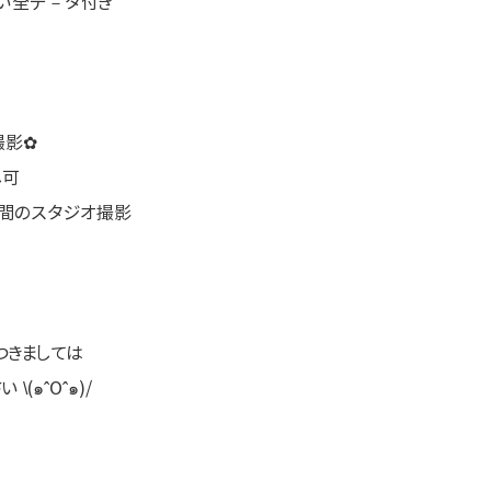
しい全デ－タ付き
撮影✿
し可
空間のスタジオ撮影
つきましては
(๑ˆOˆ๑)/