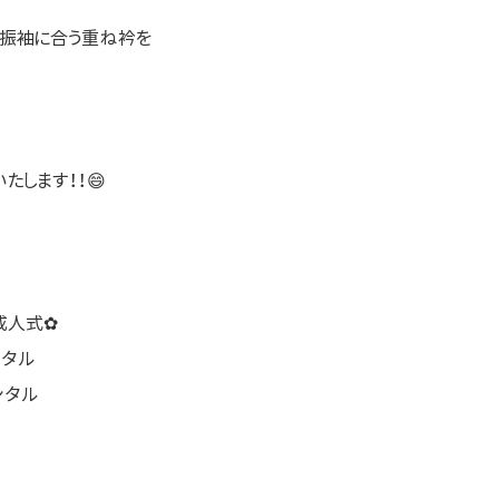
振袖に合う重ね衿を
たします！！😄
成人式✿
ンタル
ンタル