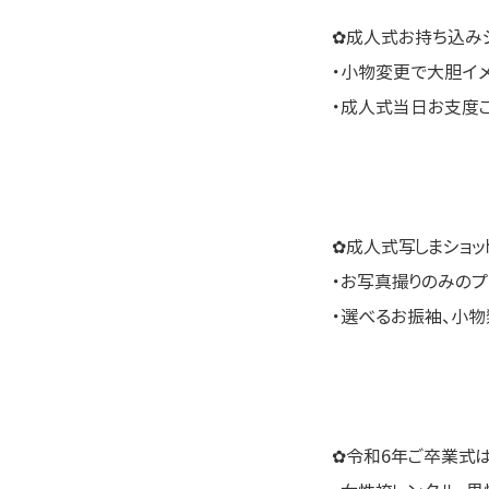
✿成人式お持ち込みシ
・小物変更で大胆イ
・成人式当日お支度
✿成人式写しまショッ
・お写真撮りのみのプ
・選べるお振袖、小
✿令和6年ご卒業式