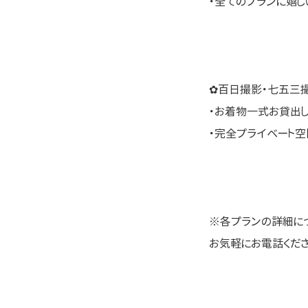
・全てのプランに嬉
✿百日撮影・七五三
・お着物一式お貸出
・完全プライベート
※各プランの詳細に
お気軽にお電話ください \