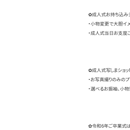
✿成人式お持ち込みシ
・小物変更で大胆イ
・成人式当日お支度
✿成人式写しまショッ
・お写真撮りのみのプ
・選べるお振袖、小
✿令和6年ご卒業式