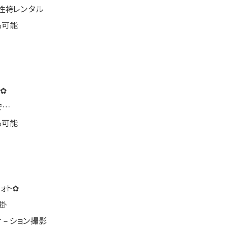
性袴レンタル
も可能
✿
で…
も可能
ォト✿
掛
ケ－ション撮影