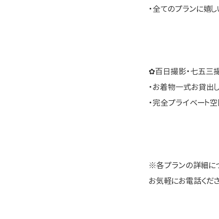
・全てのプランに嬉
✿百日撮影・七五三
・お着物一式お貸出
・完全プライベート
※各プランの詳細に
お気軽にお電話ください \