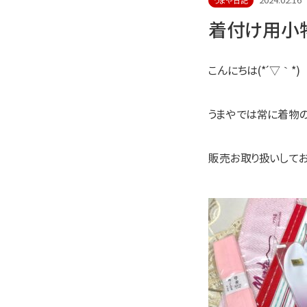
2024.02.16
うまや日記
着付け用小物
こんにちは(*´▽｀*)
うまやでは常に着物
販売お取り扱いしてお