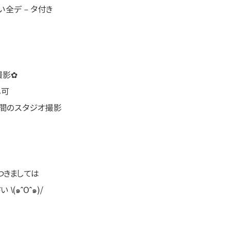
しい全デ－タ付き
撮影✿
し可
空間のスタジオ撮影
つきましては
(๑ˆOˆ๑)/