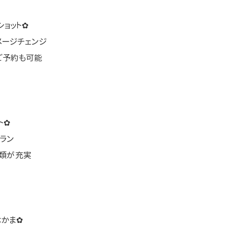
ョット✿
メージチェンジ
ご予約も可能
ト✿
ラン
物類が充実
はかま✿