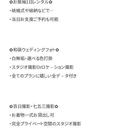
✿お振袖1日レンタル✿
・結婚式や結納などで…
・当日お支度ご予約も可能
✿和装ウェディングフォト✿
・白無垢・選べる色打掛
・スタジオ撮影Orロケ－ション撮影
・全てのプランに嬉しい全デ－タ付き
✿百日撮影・七五三撮影✿
・お着物一式お貸出し可
・完全プライベート空間のスタジオ撮影