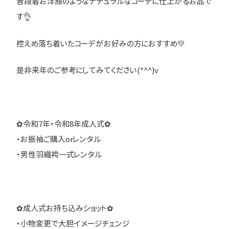
普段着お洋服のようなナチュラルなコーデに仕上がるお品で
す👌
控えめ落ち着いたコーデがお好みの方におすすめ💛
是非来年のご参考にしてみてください(*^^)v
✿令和7年・令和8年成人式✿
・お振袖ご購入orレンタル
・男性羽織袴一式レンタル
✿成人式お持ち込みショット✿
・小物変更で大胆イメージチェンジ