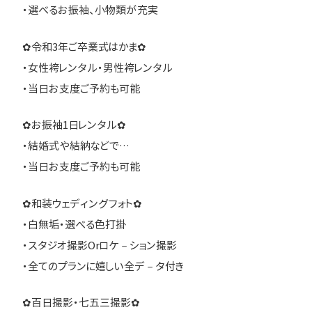
・選べるお振袖、小物類が充実
✿令和3年ご卒業式はかま✿
・女性袴レンタル・男性袴レンタル
・当日お支度ご予約も可能
✿お振袖1日レンタル✿
・結婚式や結納などで…
・当日お支度ご予約も可能
✿和装ウェディングフォト✿
・白無垢・選べる色打掛
・スタジオ撮影Orロケ－ション撮影
・全てのプランに嬉しい全デ－タ付き
✿百日撮影・七五三撮影✿