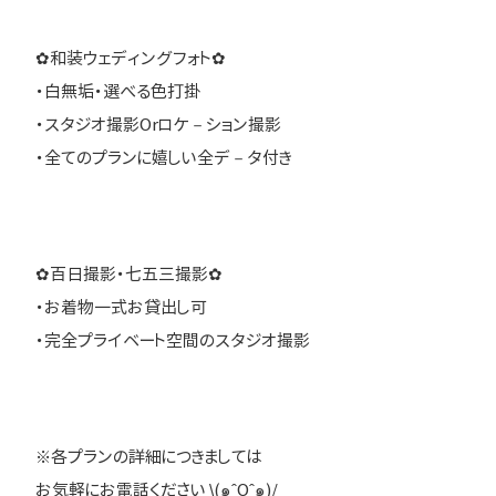
✿和装ウェディングフォト✿
・白無垢・選べる色打掛
・スタジオ撮影Orロケ－ション撮影
・全てのプランに嬉しい全デ－タ付き
✿百日撮影・七五三撮影✿
・お着物一式お貸出し可
・完全プライベート空間のスタジオ撮影
※各プランの詳細につきましては
お気軽にお電話ください \(๑ˆOˆ๑)/