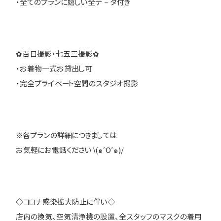
・全てのプランに嬉しい全デ－タ付き
✿百日撮影・七五三撮影✿
・お着物一式お貸出し可
・完全プライベート空間のスタジオ撮影
※各プランの詳細につきましては
お気軽にお電話ください \(๑ˆOˆ๑)/
◇コロナ感染拡大防止に伴い◇
店内の換気、空気清浄機の設置、全スタッフのマスクの着用