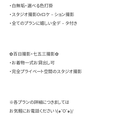
・白無垢・選べる色打掛
・スタジオ撮影Orロケ－ション撮影
・全てのプランに嬉しい全デ－タ付き
✿百日撮影・七五三撮影✿
・お着物一式お貸出し可
・完全プライベート空間のスタジオ撮影
※各プランの詳細につきましては
お気軽にお電話ください \(๑ˆOˆ๑)/