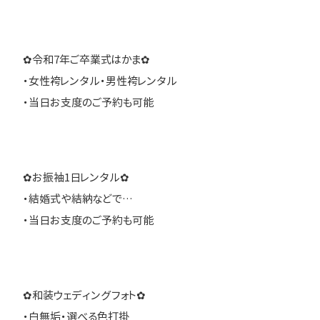
✿令和7年ご卒業式はかま✿
・女性袴レンタル・男性袴レンタル
・当日お支度のご予約も可能
✿お振袖1日レンタル✿
・結婚式や結納などで…
・当日お支度のご予約も可能
✿和装ウェディングフォト✿
・白無垢・選べる色打掛