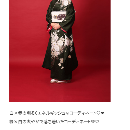
白×赤の明るくエネルギッシュなコーディネート🤍❤
緑×白の爽やかで落ち着いたコーディネート💚🤍