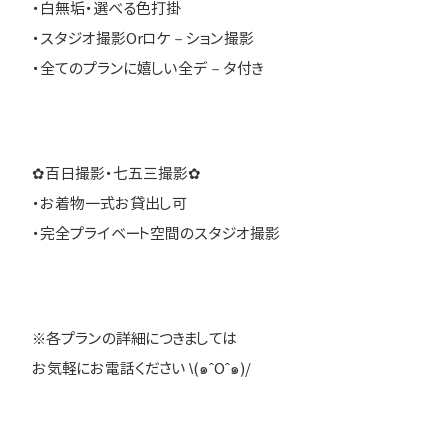
・白無垢・選べる色打掛
・スタジオ撮影Orロケ－ション撮影
・全てのプランに嬉しい全デ－タ付き
✿百日撮影・七五三撮影✿
・お着物一式お貸出し可
・完全プライベート空間のスタジオ撮影
※各プランの詳細につきましては
お気軽にお電話ください \(๑ˆOˆ๑)/