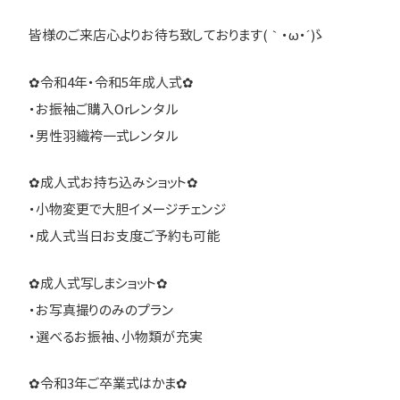
皆様のご来店心よりお待ち致しております(｀・ω・´)ゞ
✿令和4年・令和5年成人式✿
・お振袖ご購入Orレンタル
・男性羽織袴一式レンタル
✿成人式お持ち込みショット✿
・小物変更で大胆イメージチェンジ
・成人式当日お支度ご予約も可能
✿成人式写しまショット✿
・お写真撮りのみのプラン
・選べるお振袖、小物類が充実
✿令和3年ご卒業式はかま✿