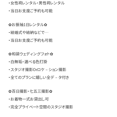
・女性袴レンタル・男性袴レンタル
・当日お支度ご予約も可能
✿お振袖1日レンタル✿
・結婚式や結納などで…
・当日お支度ご予約も可能
✿和装ウェディングフォト✿
・白無垢・選べる色打掛
・スタジオ撮影Orロケ－ション撮影
・全てのプランに嬉しい全デ－タ付き
✿百日撮影・七五三撮影✿
・お着物一式お貸出し可
・完全プライベート空間のスタジオ撮影