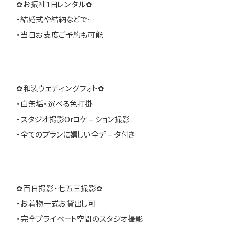
✿お振袖1日レンタル✿
・結婚式や結納などで…
・当日お支度ご予約も可能
✿和装ウェディングフォト✿
・白無垢・選べる色打掛
・スタジオ撮影Orロケ－ション撮影
・全てのプランに嬉しい全デ－タ付き
✿百日撮影・七五三撮影✿
・お着物一式お貸出し可
・完全プライベート空間のスタジオ撮影