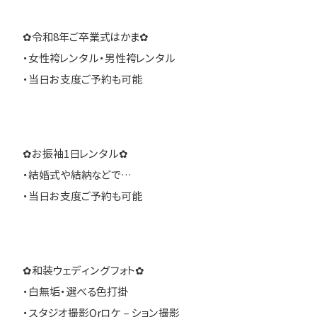
✿令和8年ご卒業式はかま✿
・女性袴レンタル・男性袴レンタル
・当日お支度ご予約も可能
✿お振袖1日レンタル✿
・結婚式や結納などで…
・当日お支度ご予約も可能
✿和装ウェディングフォト✿
・白無垢・選べる色打掛
・スタジオ撮影Orロケ－ション撮影