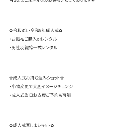
皆さまのご来店心よりお待ちいたしております💖
✿令和8年・令和9年成人式✿
・お振袖ご購入orレンタル
・男性羽織袴一式レンタル
✿成人式お持ち込みショット✿
・小物変更で大胆イメージチェンジ
・成人式当日お支度ご予約も可能
✿成人式写しまショット✿