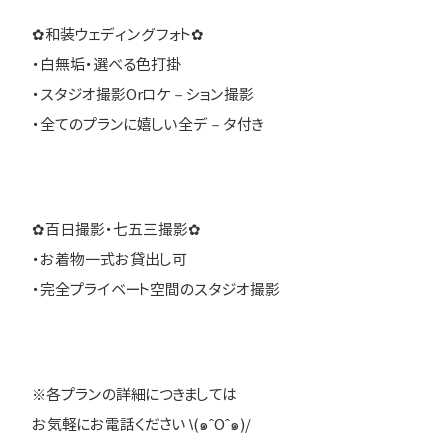
✿和装ウェディングフォト✿
・白無垢・選べる色打掛
・スタジオ撮影Orロケ－ション撮影
・全てのプランに嬉しい全デ－タ付き
✿百日撮影・七五三撮影✿
・お着物一式お貸出し可
・完全プライベート空間のスタジオ撮影
※各プランの詳細につきましては
お気軽にお電話ください \(๑ˆOˆ๑)/