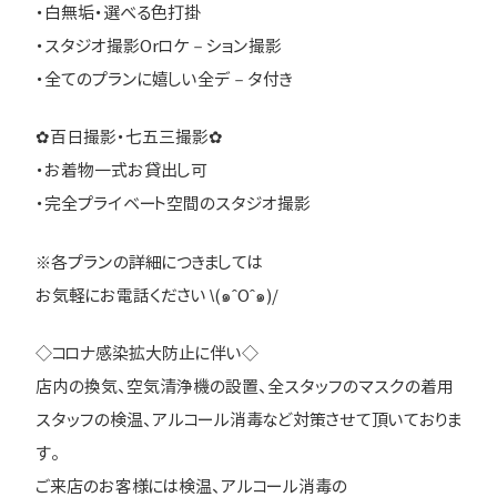
・白無垢・選べる色打掛
・スタジオ撮影Orロケ－ション撮影
・全てのプランに嬉しい全デ－タ付き
✿百日撮影・七五三撮影✿
・お着物一式お貸出し可
・完全プライベート空間のスタジオ撮影
※各プランの詳細につきましては
お気軽にお電話ください \(๑ˆOˆ๑)/
◇コロナ感染拡大防止に伴い◇
店内の換気、空気清浄機の設置、全スタッフのマスクの着用
スタッフの検温、アルコール消毒など対策させて頂いておりま
す。
ご来店のお客様には検温、アルコール消毒の