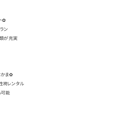
ト✿
ラン
物類が充実
はかま✿
性袴レンタル
も可能