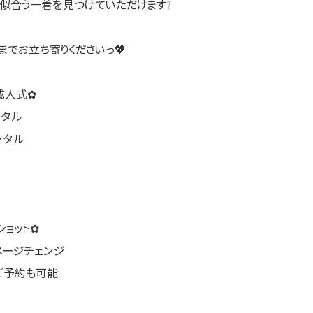
似合う一着を見つけていただけます❕
までお立ち寄りくださいっ💖
成人式✿
ンタル
ンタル
ョット✿
メージチェンジ
ご予約も可能