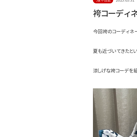
2025.05.31
うまや日記
袴コーディネ
今回袴のコーディネー
夏も近づいてきたとい
涼しげな袴コーデを組