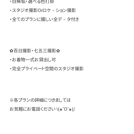
・白無垢・選べる色打掛
・スタジオ撮影Orロケ－ション撮影
・全てのプランに嬉しい全デ－タ付き
✿百日撮影・七五三撮影✿
・お着物一式お貸出し可
・完全プライベート空間のスタジオ撮影
※各プランの詳細につきましては
お気軽にお電話ください \(๑ˆOˆ๑)/