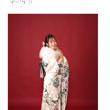
╰(*´︶`*)╯♡