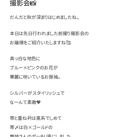
撮影会📸
だんだと秋が深まりはじめましたね。
本日は先日行われました前撮り撮影会の
お嬢様をご紹介いたしますね🥰
真っ白な地色に
ブルー×ピンクのお花が
華麗に咲いているお振袖。
シルバーがスタイリッシュで
なーんて素敵💖
帯と重ね衿は黒系でしめて
帯〆は白×ゴールドの
舞妓さんのポッチリ風にしました。