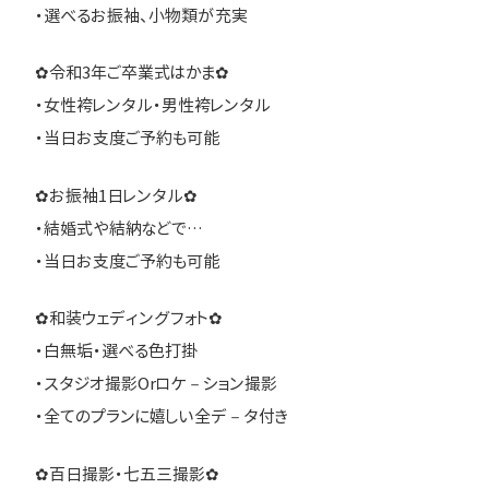
・選べるお振袖、小物類が充実
✿令和3年ご卒業式はかま✿
・女性袴レンタル・男性袴レンタル
・当日お支度ご予約も可能
✿お振袖1日レンタル✿
・結婚式や結納などで…
・当日お支度ご予約も可能
✿和装ウェディングフォト✿
・白無垢・選べる色打掛
・スタジオ撮影Orロケ－ション撮影
・全てのプランに嬉しい全デ－タ付き
✿百日撮影・七五三撮影✿