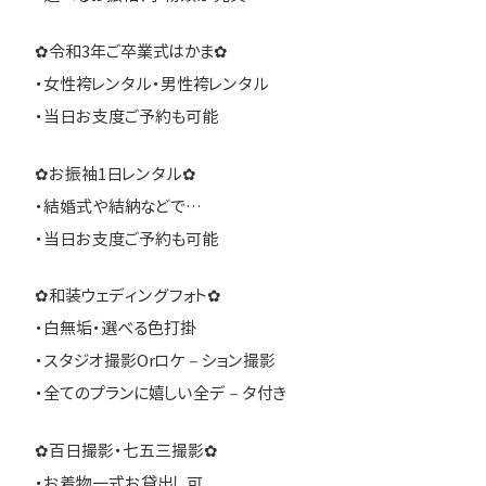
✿令和3年ご卒業式はかま✿
・女性袴レンタル・男性袴レンタル
・当日お支度ご予約も可能
✿お振袖1日レンタル✿
・結婚式や結納などで…
・当日お支度ご予約も可能
✿和装ウェディングフォト✿
・白無垢・選べる色打掛
・スタジオ撮影Orロケ－ション撮影
・全てのプランに嬉しい全デ－タ付き
✿百日撮影・七五三撮影✿
・お着物一式お貸出し可